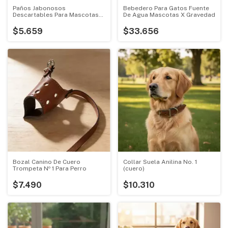
Paños Jabonosos
Bebedero Para Gatos Fuente
Descartables Para Mascotas
De Agua Mascotas X Gravedad
Paño Pet Wash Pet
$5.659
$33.656
Bozal Canino De Cuero
Collar Suela Anilina No. 1
Trompeta Nº 1 Para Perro
(cuero)
$7.490
$10.310