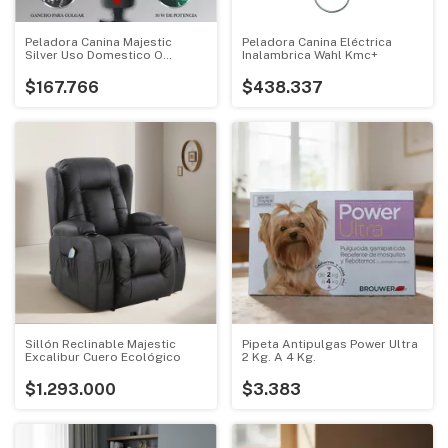
Peladora Canina Eléctrica
Peladora Canina Majestic
Inalambrica Wahl Kmc+
Silver Uso Domestico O
Veterinario
$438.337
$167.766
Sillón Reclinable Majestic
Pipeta Antipulgas Power Ultra
Excalibur Cuero Ecológico
2 Kg. A 4 Kg.
$1.293.000
$3.383