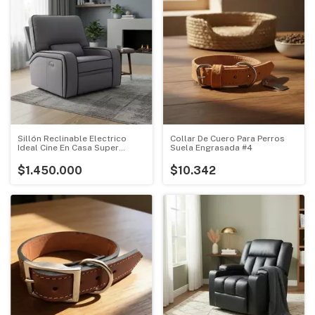
Sillón Reclinable Electrico
Collar De Cuero Para Perros
Ideal Cine En Casa Super
Suela Engrasada #4
Mullido
$1.450.000
$10.342