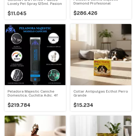
Diamond Profesional
Lovely Pet Spray 125ml. Pasion
$286.426
$11.045
Collar Antipulgas Ecthol Perro
Peladora Majestic Caniche
Grande
Domestica, Cuchilla Adic. 4f
$15.234
$219.784