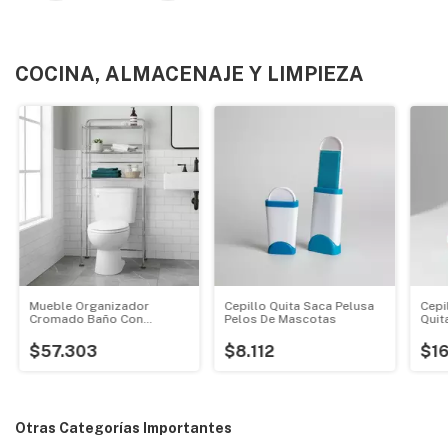
COCINA, ALMACENAJE Y LIMPIEZA
Mueble Organizador
Cepillo Quita Saca Pelusa
Cepi
Cromado Baño Con
Pelos De Mascotas
Quit
Nivelador Sobre Inodoro
$57.303
$8.112
$16
Otras Categorías Importantes