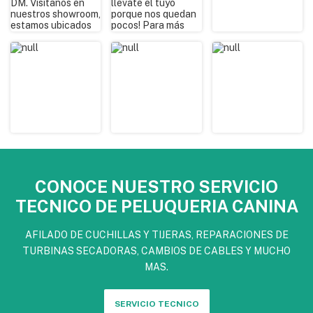
Condición del ítem: Nuevo
Largo: 28 cm
Cantidad de niveles: 1
Modelo: Arco rascador para gatos
Tipo de montaje: Piso
Material del rascador: Madera
Tipo de rascador: Arco
SKU: I1-0041
CONOCE NUESTRO SERVICIO
Material del tapizado: Alfombra/Peluche
TECNICO DE PELUQUERIA CANINA
IVA: 21 %
AFILADO DE CUCHILLAS Y TIJERAS, REPARACIONES DE
Ancho: 36 cm
TURBINAS SECADORAS, CAMBIOS DE CABLES Y MUCHO
Con cucha: No
MAS.
Con juguete: No
SERVICIO TECNICO