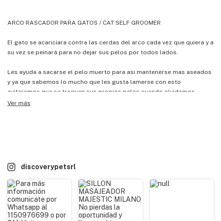
ARCO RASCADOR PARA GATOS / CAT SELF GROOMER
El gato se acariciara contra las cerdas del arco cada vez que quiera y a
su vez se peinará para no dejar sus pelos por todos lados.
Les ayuda a sacarse el pelo muerto para asi mantenerse mas aseados
y ya que sabemos lo mucho que les gusta lamerse con esto
evitaremos que se traguen sus propios pelos cuando olvidamos
peinarlos.
Ver más
Este arco posee una cómoda alfombra en la base que se le hará
irresistible a la garras de tu gato.
Viene con un sobre de hierba gatuna
discoverypetsrl
Características adicionales:
Código universal de producto: 978207430619
Altura: 35 cm
Impuesto interno: 0 %