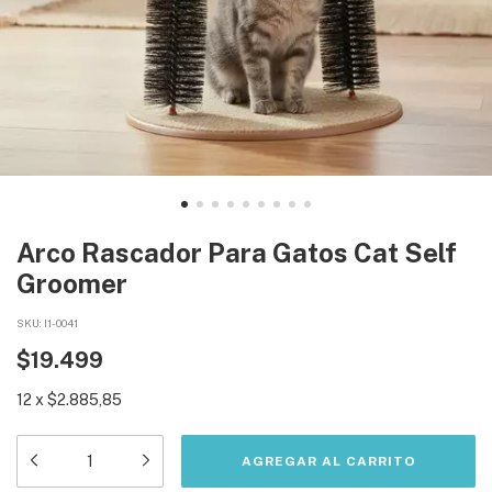
Arco Rascador Para Gatos Cat Self
Groomer
SKU:
I1-0041
$19.499
12
x
$2.885,85