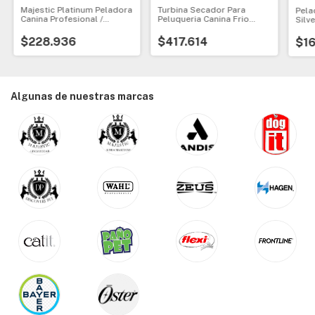
Majestic Platinum Peladora
Turbina Secador Para
Pela
Canina Profesional /
Peluqueria Canina Frio
Silv
Veterinario
Calor 2.50 Mts
Vete
$228.936
$417.614
$16
Algunas de nuestras marcas